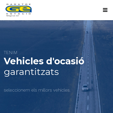
TENIM
Vehicles d'ocasió
garantitzats
seleccionem els millors vehicles.