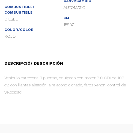
CANVI/CAMBIO
COMBUSTIBLE/
AUTOMATIC
COMBUSTIBLE
KM
DIESEL
158371
COLOR/COLOR
ROJO
DESCRIPCIÓ/ DESCRIPCIÓN
Vehículo carroceria 3 puertas, equipado con motor 2.0 CDI de 109
cv, con llantas aleación, aire acondicionado, faros xenon, control de
velocidad.